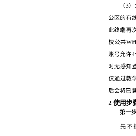
（3）
公区的有
此终端再
校公共Wi
账号允许
时无感知
仅通过教
后会将已
2 使用步
第一步
先不