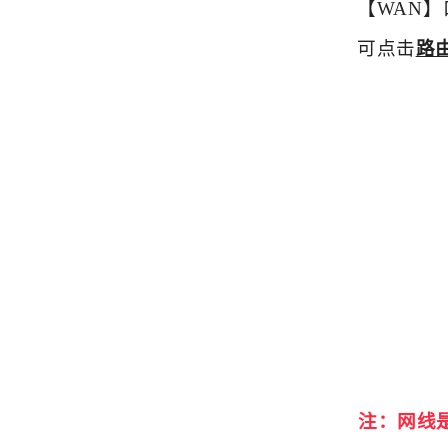
【WAN】
可点击
路
注：网线