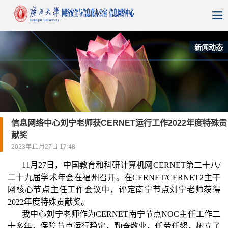
新闻动态
信息网络中心刘宁老师获CERNET运行工作2022年度特殊贡
献奖
2023年11月27日 17:48
11
月2
7
日，
中国教育和科研计算机网C
ERNET
第二十八/
二十九届学术年会在福州召开。在C
ERNET/
C
ERNET2
主干
网核心
节点主任工作会议中，评定南宁节点刘宁老师获得
2
022
年度特殊贡献奖。
我中心
刘宁老师作为C
ERNET
南宁节点N
OC
主任工作二
十多年，保障节点运行稳定，勤奋敬业，任劳任怨，树立了